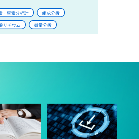
素・窒素分析計
組成分析
酸リチウム
微量分析