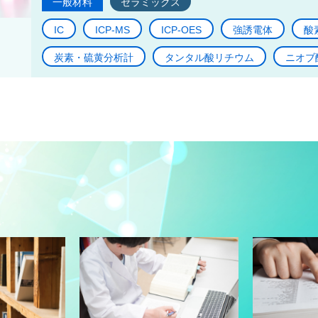
一般材料
セラミックス
IC
ICP-MS
ICP-OES
強誘電体
酸
炭素・硫黄分析計
タンタル酸リチウム
ニオブ