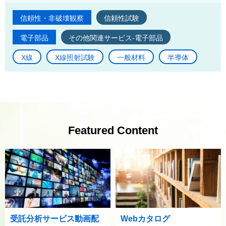
信頼性・非破壊観察
信頼性試験
電子部品
その他関連サービス-電子部品
X線
X線照射試験
一般材料
半導体
Featured Content
受託分析サービス動画配
Webカタログ