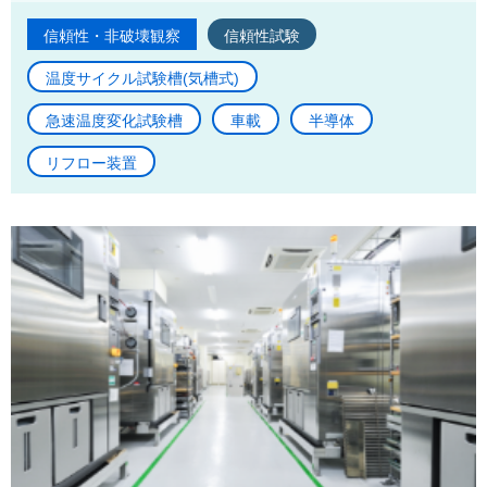
信頼性・非破壊観察
信頼性試験
温度サイクル試験槽(気槽式)
急速温度変化試験槽
車載
半導体
リフロー装置