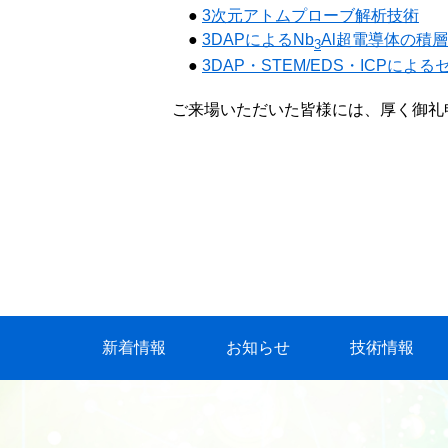
●
3次元アトムプローブ解析技術
●
3DAPによるNb
Al超電導体の積
3
●
3DAP・STEM/EDS・ICPに
ご来場いただいた皆様には、厚く御礼
新着情報
お知らせ
技術情報