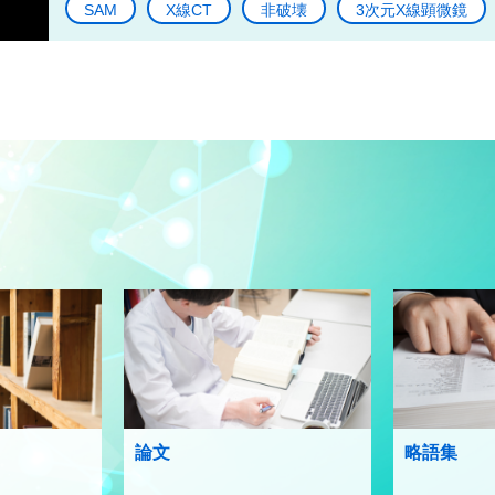
SAM
X線CT
非破壊
3次元X線顕微鏡
論文
略語集