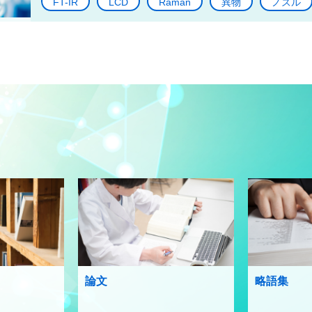
FT-IR
LCD
Raman
異物
ノズル
論文
略語集