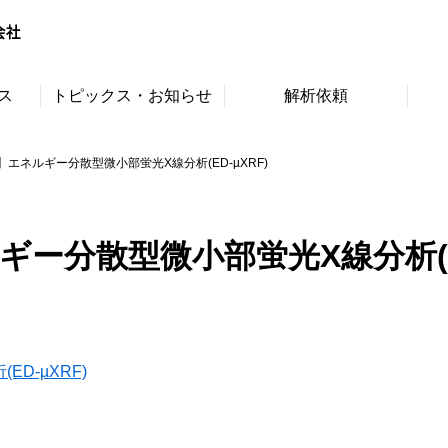
ス
トピックス・お知らせ
解析依頼
エネルギー分散型微小部蛍光X線分析(ED-µXRF)
ー分散型微小部蛍光X線分析(ED
D-µXRF)