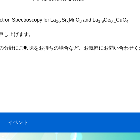
tron Spectroscopy for La
Sr
MnO
and La
Ce
CuO
1-x
x
3
1.9
0.1
4
申し上げます。
の分野にご興味をお持ちの場合など、お気軽にお問い合わせく
イベント